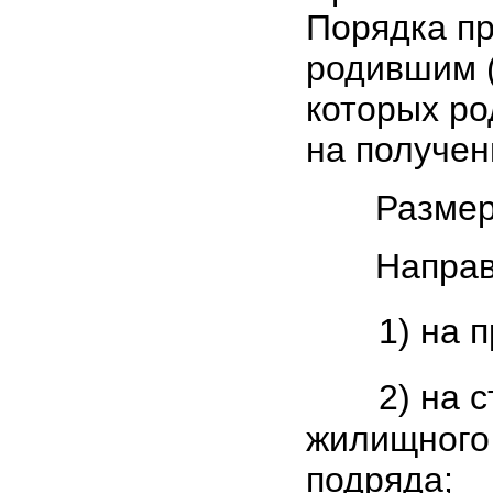
Порядка пр
родившим (
которых ро
на получен
Размер РМК
Направит
1) на 
2) на 
жилищного 
подряда;