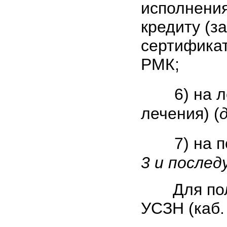
исполнения
кредиту (з
сертификат
РМК;
6) на 
лечения) (
7) на 
3 и послед
Для получ
УСЗН (каб. 