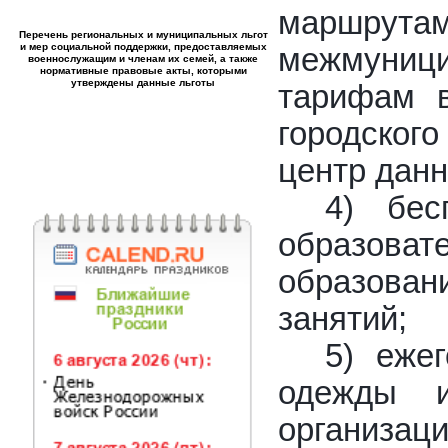
маршрутам
Перечень региональных и муниципальных льгот
и мер социальной поддержки, предоставляемых
межмуници
военнослужащим и членам их семей, а также
нормативные правовые акты, которыми
утверждены данные льготы
тарифам в
городског
центр данн
4) бес
образоват
образован
занятий;
5) еже
одежды и
организа