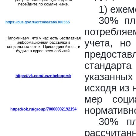
перейдите по ссылке ниже.
1) ежем
30% пл
https://bus.gov.ru/qrcode/rate/300555
потребляе
Напоминаем, что у нас есть бесплатная
учета, но
информационная рассылка в
социальных сетях. Присоединяйтесь, и
будьте в курсе всех событий.
предостав
стандарт
указанных
https://vk.com/usznbelogorsk
исходя из 
мер соци
нормативн
https://ok.ru/group/70000002192194
30% пл
рассчитан