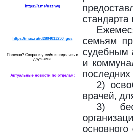
предостав
https://t.me/usznvg
стандарта
Ежемес
семьям пр
https://max.ru/id2804013250_gos
судебным 
Полезно? Сохрани у себя и поделись с
друзьями.
и коммуна
последних 
Актуальные новости по отделам:
2) осв
врачей, дл
3) бе
организа
основного