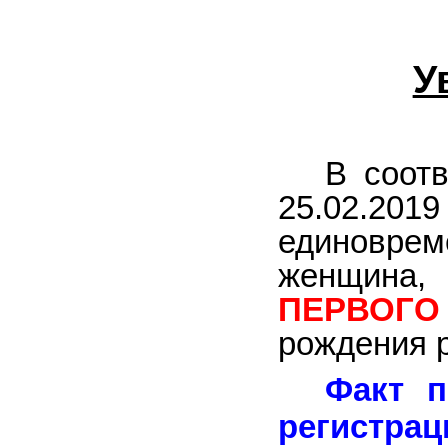
У
В соот
25.02.2
единовре
женщина,
ПЕРВОГО
рождения р
Факт п
регистрац