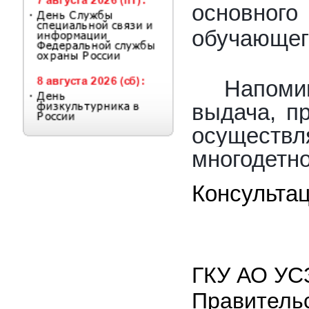
основного
обучающег
Напоми
выдача, п
осуществл
многодетно
Консультац
ГКУ АО УСЗ
Правительс