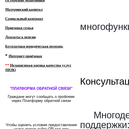
Осторожно мошенники
Материнский капитал
- лично
Социальный контракт
многофунк
Приемная семья
Доплаты к пенсии
- поч
Бесплатная юридическая помощь
- пос
*
Интернет-приёмная
**
Независимая оценка качества услуг
(НОК)
Консультац
"ПЛАТФОРМА ОБРАТНОЙ СВЯЗИ"
Граждане могут сообщать о проблеме
через Платформу обратной связи
Много
поддержки
Чтобы оценить условия предоставления
услуг используйте QR-код или