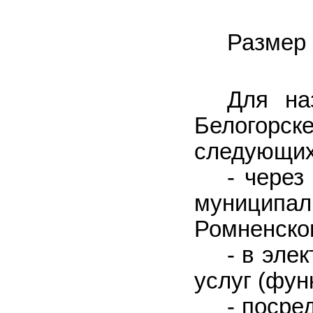
Размер 
Для на
Белогорск
следующих
- через
муниципал
Ромненског
- в эле
услуг (фун
- посре